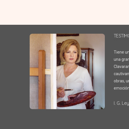
TESTIM
Tiene un
una gran
Clavaran
cautivan
obras, un
emoción
I. G. Le