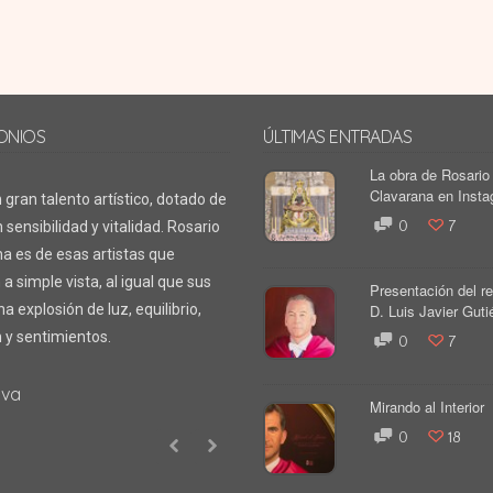
ONIOS
ÚLTIMAS ENTRADAS
La obra de Rosario
Clavarana en Inst
 gran talento artístico, dotado de
 sensibilidad y vitalidad. Rosario
0
7
a es de esas artistas que
 a simple vista, al igual que sus
Presentación del re
a explosión de luz, equilibrio,
D. Luis Javier Gutié
 y sentimientos.
0
7
yva
Mirando al Interior
0
18