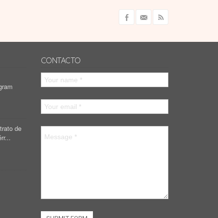
CONTACTO
agram
trato de
rr...