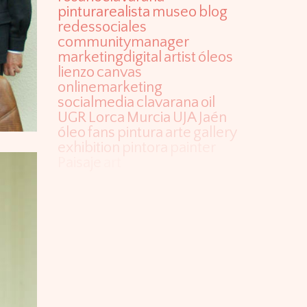
pinturarealista
museo
blog
redessociales
communitymanager
marketingdigital
artist
óleos
lienzo
canvas
onlinemarketing
socialmedia
clavarana
oil
UGR
Lorca
Murcia
UJA
Jaén
óleo
fans
pintura
arte
gallery
exhibition
pintora
painter
Paisaje
art