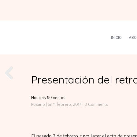
INICIO
ABO
Presentación del retra
Noticias & Eventos
Rosario
|
on 11 febrero, 2017
|
0 Comments
El pasado 2 de febrero, tuvo lugar el acto de present