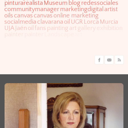
pinturarealista
Museum
blog
redessociales
communitymanager
marketingdigital
artist
oils
canvas
canvas
online marketing
socialmedia
clavarana
oil
UGR
Lorca
Murcia
UJA
Jaén
oil
fans
painting
art
gallery
exhibition
painter
painter
Landscape
art